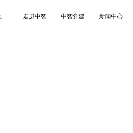
页
走进中智
中智党建
新闻中心
企业服务
多样化用工形式，提供一站式人